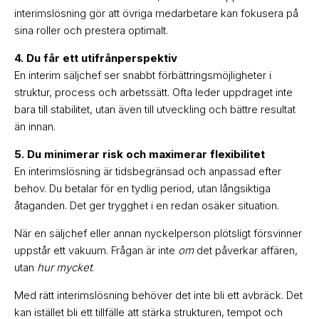
interimslösning gör att övriga medarbetare kan fokusera på
sina roller och prestera optimalt.
4. Du får ett utifrånperspektiv
En interim säljchef ser snabbt förbättringsmöjligheter i
struktur, process och arbetssätt. Ofta leder uppdraget inte
bara till stabilitet, utan även till utveckling och bättre resultat
än innan.
5. Du minimerar risk och maximerar flexibilitet
En interimslösning är tidsbegränsad och anpassad efter
behov. Du betalar för en tydlig period, utan långsiktiga
åtaganden. Det ger trygghet i en redan osäker situation.
När en säljchef eller annan nyckelperson plötsligt försvinner
uppstår ett vakuum. Frågan är inte
om
det påverkar affären,
utan
hur mycket
.
Med rätt interimslösning behöver det inte bli ett avbräck. Det
kan istället bli ett tillfälle att stärka strukturen, tempot och