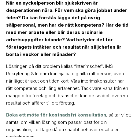
När en nyckelperson blir sjukskriven är
desperationen nära. För vem ska göra jobbet under
tiden? Du kan förstås lägga det på övrig
säljpersonal, men har de rätt kompetens? Har de tid
med mer arbete eller blir deras ordinarie
arbetsuppgifter lidande? Vad betyder det för
företagets intäkter och resultat när säljchefen är
borta i veckor eller månader?
Lösningen på ditt problem kallas “interimschef”. IMS
Rekrytering & Interim kan hjälpa dig hitta rätt person, även
när läget är akut och tiden kort. Våra interimskonsulter har
rätt kompetens och lång erfarenhet. Tack vare vana från en
mängd olika företag och branscher kan de snabbt leverera
resultat och affärer till ditt företag.
Boka ett möte för kostnadsfri konsultation
, så tar vi ett
samtal om vilken lösning som passar bäst för din
organisation, i ett läge då du snabbt behöver ersätta en
nyckelperson.