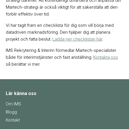
strategi därefter. Att kontinuerligt utvärdera och anpassa din
Martech-strategi är också viktigt för att säkerställa att den
förblir effektiv över tid.
Vi har tagit fram en checklista för dig som vill börja med
datadriven marknadsföring. Den hjälper dig att planera
projekt och fatta beslut.
Ladda ner checklistan här
.
IMS Rekrytering & Interim förmedlar Martech-specialister
både för interimstjänster och fast anställning.
Kontakta oss
så berättar vi mer.
Lär känna oss
Om IMS
Blogg
Kontakt